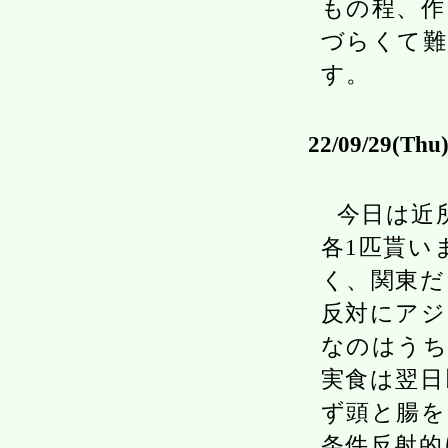
もの程、作
づらくて難
す。
22/09/29(Thu
今日は近
各1匹貰い
く、関東だ
反対にアジ
なのはうち
実食は翌日
ず頭と腸を
条件反射的