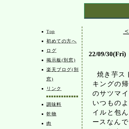
Top
初めての方へ
ログ
22/09/30(Fri)
掲示板(別窓)
楽天ブログ(別
焼き芋ス
窓)
キングの帰
リンク
のサツマイ
いつものよ
調味料
イルと包ん
乾物
ースなんで
肉