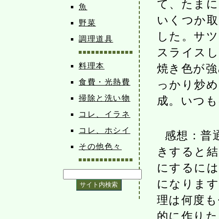
て、たまに
魚
いくつか取
野菜
した。サツ
調理道具
スライスし
料理本
焼き色が強
食費・光熱費
っかり炒め
掃除と洗い物
成。いつも
コレ、イラネ
コレ、ホシイ
感想：普
その他色々
きすると結
にするには
になります
理は何度も
的に作りた