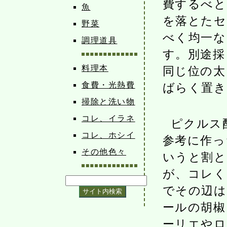
費するべと
魚
を落とたセ
野菜
べく均一な
調理道具
す。別途採
料理本
同じ位の太
食費・光熱費
ばらく置き
掃除と洗い物
コレ、イラネ
ピクルス
コレ、ホシイ
参考に作っ
その他色々
いうと割と
が、コレく
でその辺は
ールの胡椒
ーリエやロ