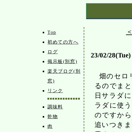
Top
初めての方へ
ログ
23/02/28(Tue)
掲示板(別窓)
楽天ブログ(別
畑のセロ
窓)
るのでまと
リンク
日サラダに
ラダに使う
調味料
のですから
乾物
追いつきま
肉