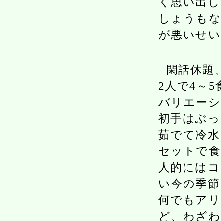
く思い出し
しょうもな
が悪いせい
閑話休題
2人で4～
バリエー
初手はぶっ
茹でて冷水
セットで食
人的にはコ
い今の季節
何でもアリ
ど、わざわ