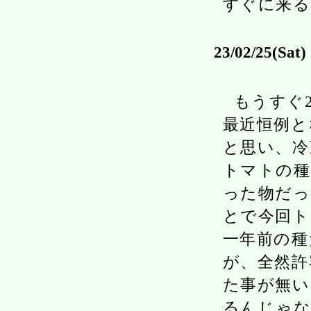
すぐに来る
23/02/25(Sat)
もうすぐ
最近恒例と
と思い、冷
トマトの種
った物だ
とで今回ト
一年前の種
が、全然許
た事が無い
るんじゃな