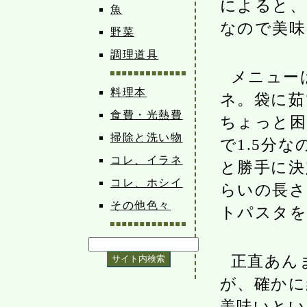
によると、
魚
なので美味
野菜
調理道具
メニュー
料理本
ネ。袋に茹
食費・光熱費
ちょっと困
掃除と洗い物
で1.5分
コレ、イラネ
と勝手に決
コレ、ホシイ
らいの長さ
その他色々
トパスタを
正直あん
が、確かに
美味いとい