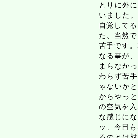
とりに外に
いました。
自覚してる
た、当然で
苦手です。
なる事が、
まらなかっ
わらず苦手
ゃないかと
からやっと
の空気を入
な感じにな
ッ、今日も
るのとは対