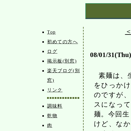
Top
初めての方へ
ログ
08/01/31(Thu
掲示板(別窓)
楽天ブログ(別
素麺は、
窓)
をひっかけ
リンク
のですが、
スになって
調味料
麺。今回生
乾物
けど、なか
肉