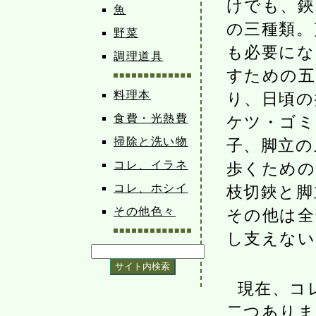
けでも、鋏
魚
の三種類。
野菜
も必要にな
調理道具
すための五
料理本
り、日頃の
食費・光熱費
ケツ・ゴミ
掃除と洗い物
子、脚立の
コレ、イラネ
歩くための
コレ、ホシイ
枝切鋏と脚
その他色々
その他は全
し支えない
現在、コ
二つありま