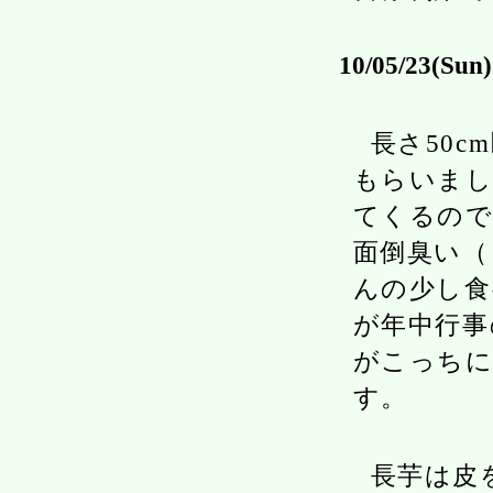
10/05/23(Sun)
長さ50
もらいまし
てくるので
面倒臭い（
んの少し食
が年中行事
がこっち
す。
長芋は皮