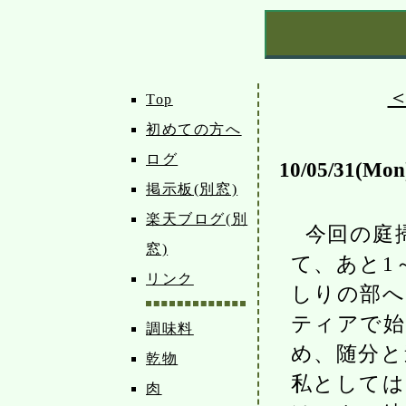
Top
初めての方へ
ログ
10/05/31(Mon
掲示板(別窓)
楽天ブログ(別
今回の庭
窓)
て、あと1
リンク
しりの部へ
ティアで始
調味料
め、随分と
乾物
私としては
肉