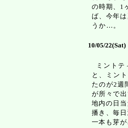
の時期、1
ば、今年は
うか…。
10/05/22(Sat)
ミントテ
と、ミント
たのが2週
が所々で出
地内の日当
播き、毎日
一本も芽が