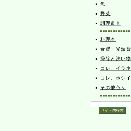
魚
野菜
調理道具
料理本
食費・光熱
掃除と洗い
コレ、イラ
コレ、ホシ
その他色々