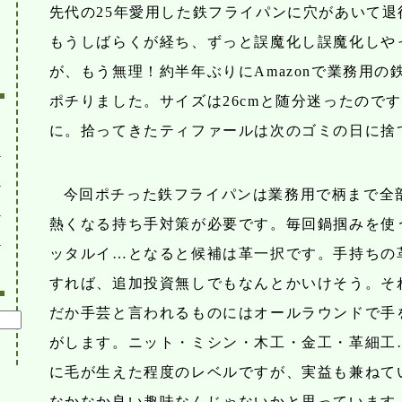
先代の25年愛用した鉄フライパンに穴があいて退
もうしばらくが経ち、ずっと誤魔化し誤魔化しや
が、もう無理！約半年ぶりにAmazonで業務用の
ポチりました。サイズは26cmと随分迷ったのです
に。拾ってきたティファールは次のゴミの日に捨
費
物
今回ポチった鉄フライパンは業務用で柄まで全
ネ
熱くなる持ち手対策が必要です。毎回鍋掴みを使
イ
ッタルイ…となると候補は革一択です。手持ちの
すれば、追加投資無しでもなんとかいけそう。そ
だか手芸と言われるものにはオールラウンドで手
がします。ニット・ミシン・木工・金工・革細工
に毛が生えた程度のレベルですが、実益も兼ねて
なかなか良い趣味なんじゃないかと思っています