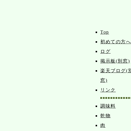
Top
初めての方
ログ
掲示板(別窓)
楽天ブログ(
窓)
リンク
調味料
乾物
肉