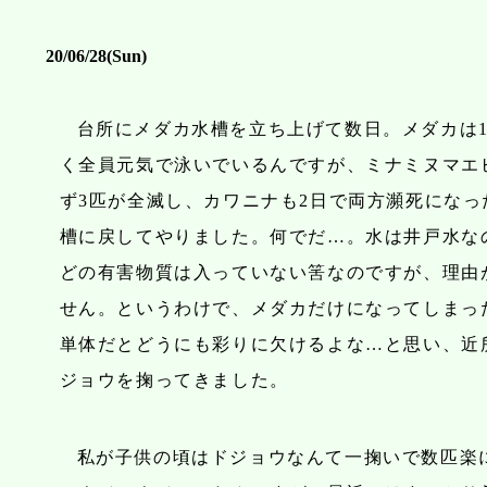
20/06/28(Sun)
台所にメダカ水槽を立ち上げて数日。メダカは
く全員元気で泳いでいるんですが、ミナミヌマエ
ず3匹が全滅し、カワニナも2日で両方瀕死になっ
槽に戻してやりました。何でだ…。水は井戸水な
どの有害物質は入っていない筈なのですが、理由
せん。というわけで、メダカだけになってしまっ
単体だとどうにも彩りに欠けるよな…と思い、近
ジョウを掬ってきました。
私が子供の頃はドジョウなんて一掬いで数匹楽