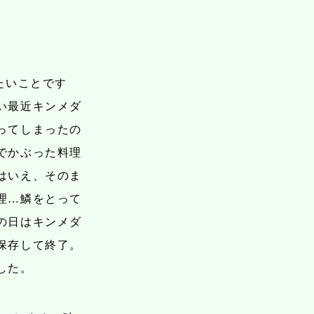
たいことです
い最近キンメダ
ってしまったの
でかぶった料理
はいえ、そのま
理…鱗をとって
の日はキンメダ
保存して終了。
した。