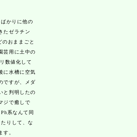
とばかりに他の
きたゼラチン
などのおままごと
園芸用に土中の
チリ数値化して
後に水槽に空気
のですが、メダ
いと判明したの
マジで癒しで
Ph系なんて同
ったりして、な
ます。