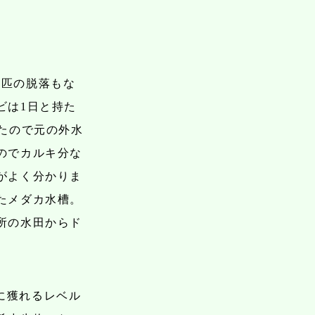
1匹の脱落もな
ビは1日と持た
たので元の外水
のでカルキ分な
がよく分かりま
たメダカ水槽。
所の水田からド
に獲れるレベル