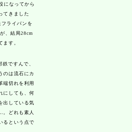
役になってから
ってきました
鉄フライパンを
が、結局28cm
てます。
部鉄ですんで、
うのは流石にカ
革端切れを利用
れにしても、何
を出している気
…。どれも素人
いるという点で
。